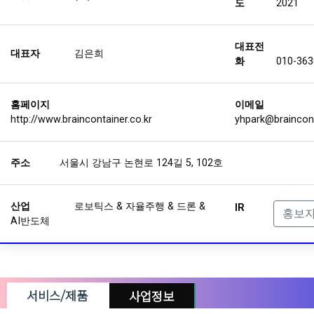
도
2021
대표전
대표자
김은희
화
010-363
홈페이지
이메일
http://www.braincontainer.co.kr
yhpark@braincont
주소
서울시 강남구 논현로 124길 5, 102호
산업
로보틱스 & 자율주행 & 드론 &
IR
홍보
AI반도체
서비스/제품
사업정보