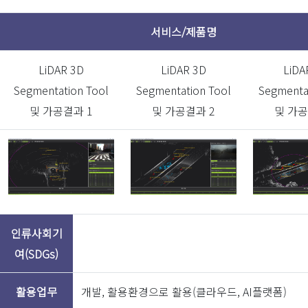
서비스/제품명
30
상장여부
비상장
자본금
LiDAR 3D
LiDAR 3D
LiDA
Segmentation Tool
투자단계
Segmentation Tool
Segmenta
및 가공결과 1
및 가공결과 2
및 가공
수익모델
인공지능 데이터 가공 및 플랫폼 운영
주요고객
대기업 및
년도 (최
매
신 3개
매출내용(최신 3개년)
인류사회기
년)
여(SDGs)
2021-
활용업무
개발, 활용환경으로 활용(클라우드, AI플랫폼)
자율주행 LiDAR Cuboid 가공
30
08-31