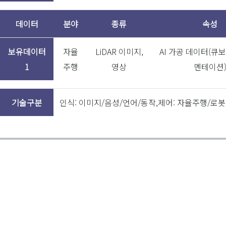
매출액
데이터
분야
종류
속성
2022-
배송로봇 데이터 가공
8
06-20
보유데이터
자율
LiDAR 이미지,
AI 가공 데이터(큐
1
주행
영상
멘테이션
2022-
가공 솔루션 개발
2
10-20
기술구분
인식: 이미지/음성/언어/동작,제어: 자율주행/로봇
사업명
사업기간
LiDAR 수집 개선데이
2022-05-01
~
한국
터
2022-12-31
회진
정부사업
특수환경 자율주행
2022-06-01
~
한국
3D 데이터 고도화
2022-12-31
회진