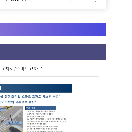
200,000,000원
트교차로/스마트교차로
매출액 (단위: 원)
14,080,577,886