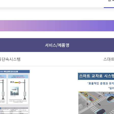
서비스/제품명
자본금
통단속시스템
스마
관공서, 지자체
개년)
매출내용(최신 3개년)
1
무인단속카메라 외