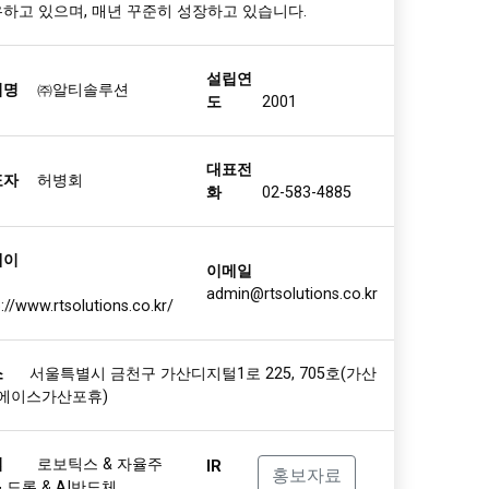
설립연
업명
㈜알티솔루션
도
2001
대표전
표자
허병회
화
02-583-4885
페이
이메일
admin@rtsolutions.co.kr
p://www.rtsolutions.co.kr/
소
서울특별시 금천구 가산디지털1로 225, 705호(가산
 에이스가산포휴)
업
로보틱스 & 자율주
IR
홍보자료
& 드론 & AI반도체