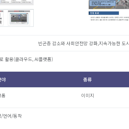
1
무인단속카메라 외
1
무인단속카메라 외
등록일
출원명
빈곤층 감소와 사회안전망 강화,지속가능한 도
2019-05-30
이동식 주정차 단속시스템 및 이를 이용
 활용(클라우드, AI플랫폼)
2020-03-18
레이더를 이용한 무인 교통단속
분야
종류
2021-06-04
객체 검출 및 추적을 통한 이상행동
교통
이미지
인증명
인
성/언어/동작
우수제품지정증서
2020-11-10