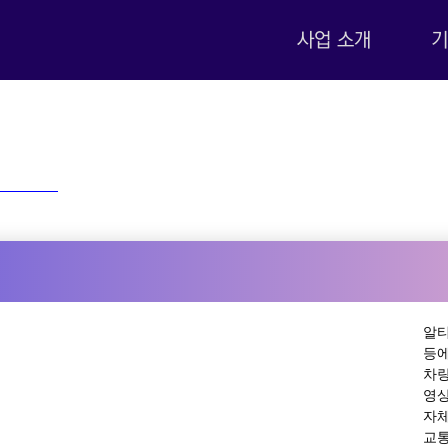
사업 소개
기
알티
등에
차량
영상
자체
교통