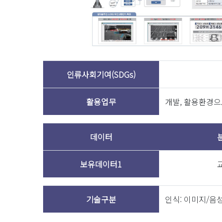
2020-12-3
2019-12-3
출원일
인류사회기여(SDGs)
2017-07-06
활용업무
개발, 활용환경으로
특허
2019-11-22
데이터
2019-09-03
보유데이터1
기술구분
인식: 이미지/음