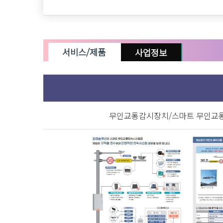
서비스/제품
사업정보
상장여부
비상장
투자단계
무인교통감시장치/스마트 무인교
주요고객
년도 (최신 3
2021-12-3
매출액