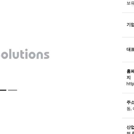
기
대
홈
지
htt
주
동,
산
행 