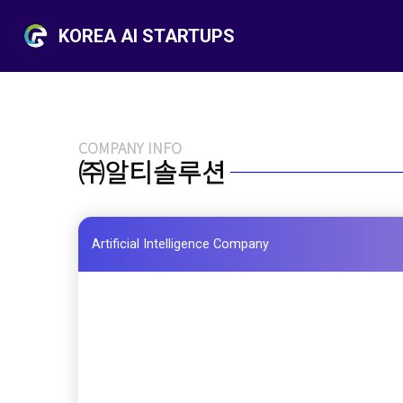
KOREA AI STARTUPS
COMPANY INFO
㈜알티솔루션
Artificial Intelligence Company