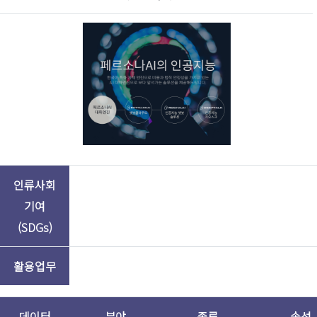
인류사회
기여
(SDGs)
활용업무
데이터
분야
종류
속성