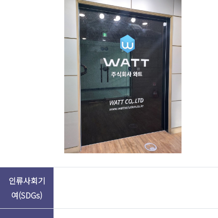
수익모델
AI소프트웨어
주요고객
한국중부발전, 한국도로공사 등
출원
등록
출원명
일
일
특허
2020-
2020-
스마트글라스 사용자
02-28
10-12
인증
인류사회기
사업명
사업
여(SDGs)