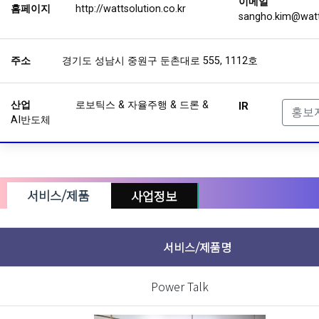
이메일
홈페이지
http://wattsolution.co.kr
sangho.kim@watts
주소
경기도 성남시 중원구 둔촌대로 555, 1112호
산업
로보틱스 & 자율주행 & 드론 &
IR
홍보
AI반도체
서비스/제품
사업정보
상장여부
비상장
서비스/제품명
자본금
투자단계
Power Talk