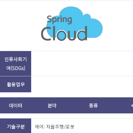
인류사회기
여(SDGs)
활용업무
데이터
분야
종류
기술구분
제어: 자율주행/로봇