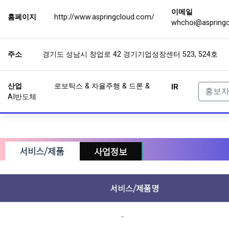
이메일
홈페이지
http://www.aspringcloud.com/
whchoi@aspring
주소
경기도 성남시 창업로 42 경기기업성장센터 523, 524호
산업
로보틱스 & 자율주행 & 드론 &
IR
홍보
AI반도체
서비스/제품
사업정보
상장여부
서비스/제품명
자본금
투자단계
-