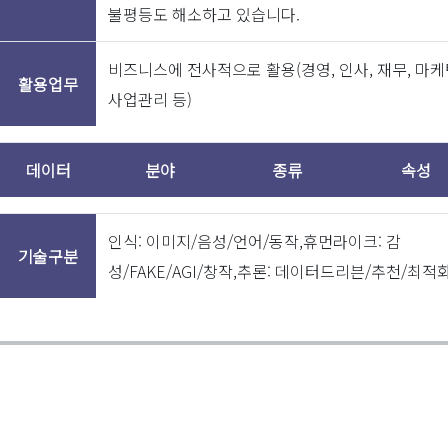
불평등도 해소하고 있습니다.
투자내역
2020-
캡스톤파트너스 외 4개
3,500,000,
02-20
기관
비즈니스에 전사적으로 활용(경영, 인사, 재무, 마케
활용업무
사업관리 등)
2018-
인포뱅크 외 1개 기관
400,000,
09-22
데이터
분야
종류
속성
출원
등록
출원명
출원번호
인식: 이미지/음성/언어/동작,휴먼라이크: 감
일
일
기술구분
성/FAKE/AGI/창작,추론: 데이터드리븐/추천/최적
스피치 인식
2019-
2020-
장치의 동작
1020190029
03-14
02-05
방법
특허
2019-
2020-
스피치 인식
1020190029