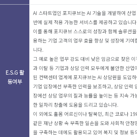
(최신 3
매출내용(최신 3개년)
매출액 (단위: 
개년)
AI 스타트업인 포지큐브는 AI 기술을 개발하여 산업
반에 실제 적용 가능한 서비스를 제공하고 있습니다
2022-
AI 서비스 공급, 예상액
4,800,000,
이를 통해 포지큐브 스스로의 성장과 함께 솔루션을
12-31
매출액
용하는 기업 고객의 업무 효율 향상 및 성장에 기여
니다.
2021-
AI 서비스 공급
3,800,000,
그 예로 높은 업무 강도 대비 낮은 임금으로 잦은 이
12-31
과 이탈 등 기업과 상담 인력 모두에게 불안한 산업
E.S.G 활
된 컨택센터 업계에 포지큐브는 AI 상담원을 도입
2020-
동여부
AI 서비스 공급
2,000,000,
기업 입장에선 부족한 인력을 보조하고, 상담 인력 
12-31
장에선 상담 업무의 질과 능률을 높이는 등 지속 가
투자일
투자기관
투자액 (단위:
한 일자리 창출에 도움을 드리고 있습니다.
이 외에도 홀몸 어르신이나 탈북민, 최근 코로나 19
2021-
캡스톤파트너스 외 6개
같은 재난 상황 속 부족한 일손을 도와 사회적 안정
11,000,000,
11-04
기관
을 구축하는 데에도 활용되고 있어 복지 및 정보 등