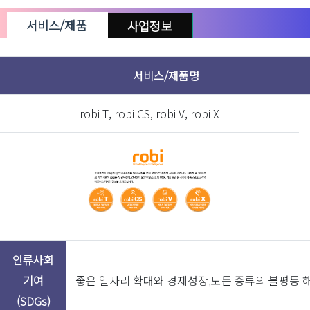
서비스/제품
사업정보
상장여부
비상장
서비스/제품명
자본금
170,000,00
투자단계
robi T, robi CS, robi V, robi X
시리즈B
대화형 AI 기술 기반의 AI 컨택센터 서비스와 IPCC 
수익모델
스 및 비전 AI 기술 기반의 OCR과 가상휴먼 서비
컨택센터 운영 및 각종 문서 작업 자동화가 필요한 
주요고객
과 고객 응대, 교육 등 콘텐츠 제작과 홍보가 필요한
업
인류사회
기여
좋은 일자리 확대와 경제성장,모든 종류의 불평등 
년도
(SDGs)